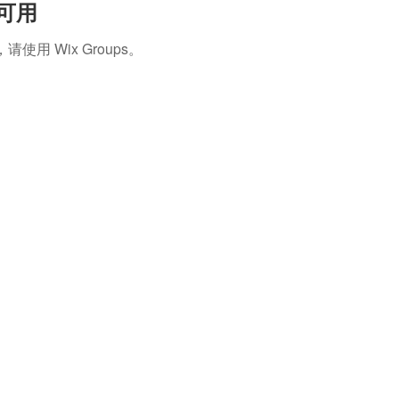
再可用
 Wix Groups。
字號
│
台內團字第1080017788號
北地方法院
108證社字第000080號
 │ 75972483
戶名
│ 社團法人知識科技發展協會
名稱
│
號
│