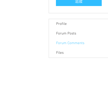
追蹤
Profile
Forum Posts
Forum Comments
Files
關於聯盟
最新消息
聯
聯盟電話 │ 886-2-2736-0427
電子郵
相關課程及活動問題，請洽
訓練中心
聯盟地
3-2F.,
City