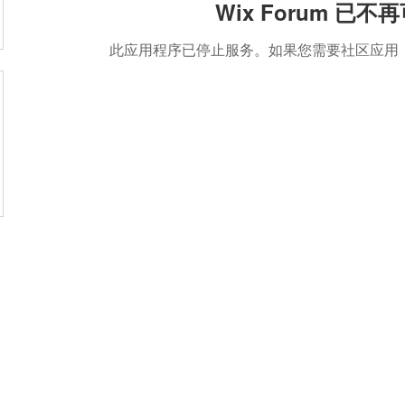
Wix Forum 已不
此应用程序已停止服务。如果您需要社区应用，请使用
盟活動
捐款
聯絡我們
體驗
件
│
service@steamfeat.org
立案
址
│ 10663
台北市大安區復興南路二段268號3樓之2
臺灣台
統一編號
 No. 268, Sec. 2, Fuxing S. Rd., Daan Dist., Taipei
銀行
 104, Taiwan (R.O.C.)
銀行
台幣帳