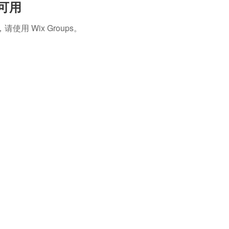
再可用
 Wix Groups。
字號
│
台內團字第1080017788號
北地方法院
108證社字第000080號
 │ 75972483
戶名
│ 社團法人知識科技發展協會
名稱
│
號
│