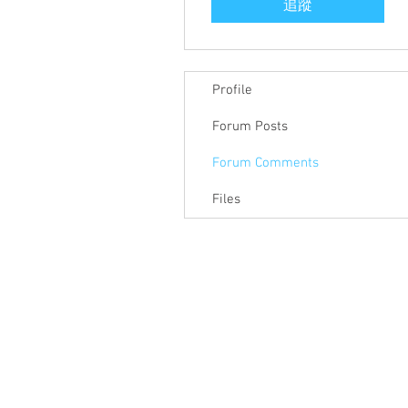
追蹤
Profile
Forum Posts
Forum Comments
Files
關於聯盟
最新消息
聯
聯盟電話 │ 886-2-2736-0427
電子郵
相關課程及活動問題，請洽
訓練中心
聯盟地
3-2F.,
City