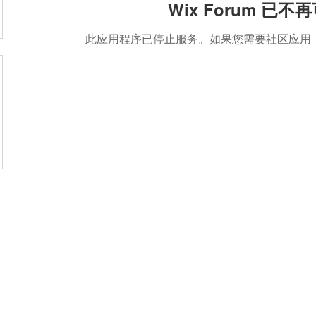
Wix Forum 已不
此应用程序已停止服务。如果您需要社区应用，请使用
盟活動
捐款
聯絡我們
體驗
件
│
service@steamfeat.org
立案
址
│ 10663
台北市大安區復興南路二段268號3樓之2
臺灣台
統一編號
 No. 268, Sec. 2, Fuxing S. Rd., Daan Dist., Taipei
銀行
 104, Taiwan (R.O.C.)
銀行
台幣帳