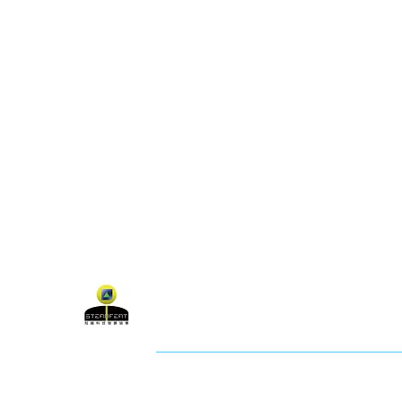
關於聯盟
最新消息
聯
聯盟電話 │ 886-2-2736-0427
電子郵
相關課程及活動問題，請洽
訓練中心
聯盟地
3-2F.,
City
社團法人知識科技發展協會 (KTDA
___________________________