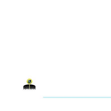
關於聯盟
最新消息
聯
聯盟電話 │ 886-2-2736-0427
電子郵
相關課程及活動問題，請洽
訓練中心
聯盟地
3-2F.,
City
社團法人知識科技發展協會 (KTDA
___________________________