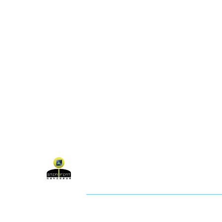
關於聯盟
最新消息
聯
聯盟電話 │ 886-2-2736-0427
電子郵
相關課程及活動問題，請洽
訓練中心
聯盟地
3-2F.,
City
社團法人知識科技發展協會 (KTDA
___________________________