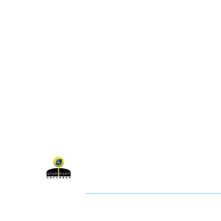
關於聯盟
最新消息
聯
聯盟電話 │ 886-2-2736-0427
電子郵
相關課程及活動問題，請洽
訓練中心
聯盟地
3-2F.,
City
社團法人知識科技發展協會 (KTDA
___________________________