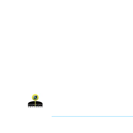
關於聯盟
最新消息
聯
聯盟電話 │ 886-2-2736-0427
電子郵
相關課程及活動問題，請洽
訓練中心
聯盟地
3-2F.,
City
社團法人知識科技發展協會 (KTDA
___________________________