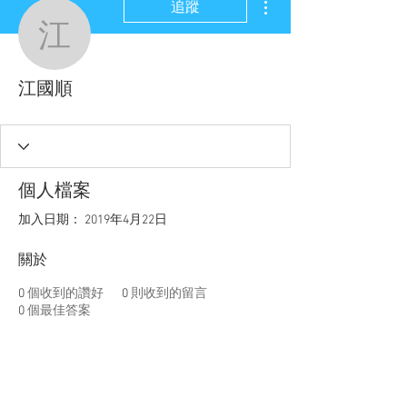
追蹤
江國順
江國順
個人檔案
加入日期： 2019年4月22日
關於
0
個收到的讚好
0
則收到的留言
0
個最佳答案
聯盟電話 │
886-2-2736-0427
相關課程及活動問題，請洽
訓練中心