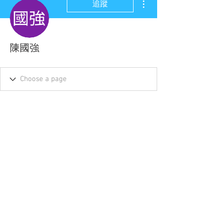
追蹤
陳國強