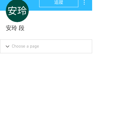
追蹤
安玲 段