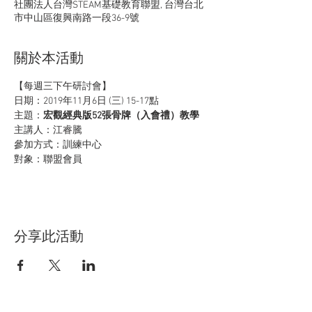
社團法人台灣STEAM基礎教育聯盟, 台灣台北
市中山區復興南路一段36-9號
關於本活動
【每週三下午研討會】 
日期：2019年11月6日 (三) 15-17點
主題：
宏觀經典版52張骨牌（入會禮）教學
主講人：江睿騰
參加方式：訓練中心
對象：聯盟會員
分享此活動