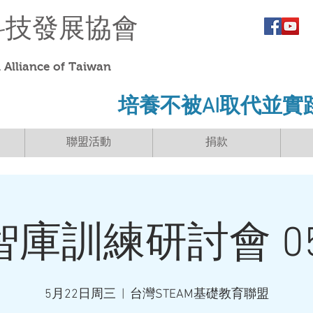
科技發展協會
Alliance of Taiwan
​培養不被AI取代並實
聯盟活動
捐款
I智庫訓練研討會 05
5月22日周三
  |  
台灣STEAM基礎教育聯盟