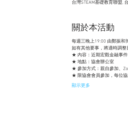
台灣STEAM基礎教育聯盟,
關於本活動
​​每週三晚上19:00 由鄭
如有其他要事，將適時調整
​★ 內容：近期宏觀金融事
★ 地點：協會辦公室
★ 參加方式：親自參加、Z
​★ 限協會會員參加，每位
顯示更多