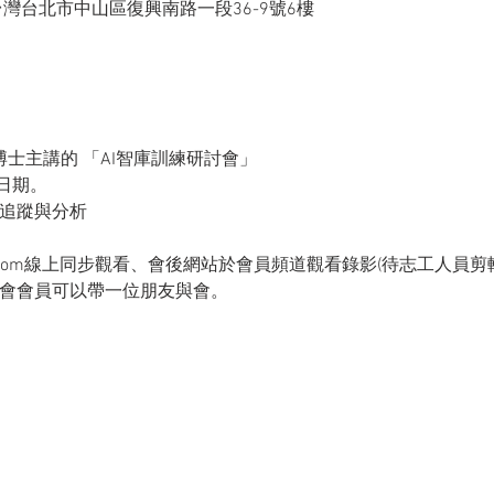
 台灣台北市中山區復興南路一段36-9號6樓
振和博士主講的 「AI智庫訓練研討會」 
日期。
件追蹤與分析
oom線上同步觀看、會後網站於會員頻道觀看錄影(待志工人員剪
協會會員可以帶一位朋友與會。