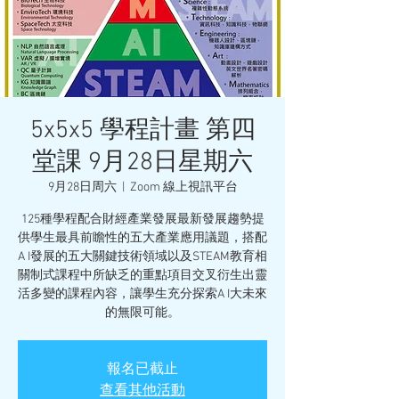
5x5x5 學程計畫 第四
堂課 9月28日星期六
9月28日周六
  |  
Zoom 線上視訊平台
125種學程配合財經產業發展最新發展趨勢提
供學生最具前瞻性的五大產業應用議題，搭配
A I發展的五大關鍵技術領域以及STEAM教育相
關制式課程中所缺乏的重點項目交叉衍生出靈
活多變的課程內容，讓學生充分探索A I大未來
的無限可能。
報名已截止
查看其他活動