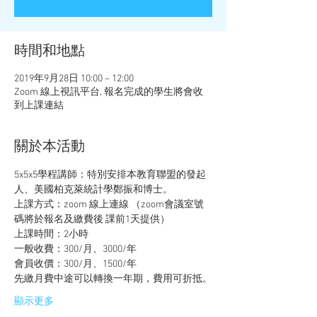
時間和地點
2019年9月28日 10:00 – 12:00
Zoom 線上視訊平台, 報名完成的學生將會收
到上課連結
關於本活動
5x5x5學程講師：特別安排本教育聯盟的發起
人、美國柏克萊統計學鄭振和博士。
上課方式：zoom 線上連線 （zoom會議室號
碼將於報名及繳費後 課前1天提供）
上課時間：2小時
一般收費：300/月、3000/年
會員收價：300/月、1500/年 
先繳月費中途可以轉換一年期，費用可折抵。
顯示更多