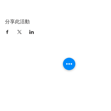
分享此活動
聯盟電話 │
886-2-2736-0427
相關課程及活動問題，請洽
訓練中心
電子郵件
│
service@steamfeat.org
聯盟地址
│ 10663
台北市大安區復興南路二段268
號3樓之2
3-2F., No. 268, Sec. 2, Fuxing S. Rd.,
Daan Dist., Taipei
City 104, Taiwan (R.O.C.)