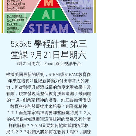
5x5x5 學程計畫 第三
堂課 9月21日星期六
9月21日周六
  |  
Zoom 線上視訊平台
根據美國最新的研究，STEM(或STEAM)教育多
年來在培養21世紀新勞動力付出非常大的努
力，但從對提升經濟成長的角度來看效果非常
有限，現在發現這整個教育拼圖遺漏了最關鍵
的一塊 - 創業家精神的培養。到底要如何借助
教育科技的發展從小來培養＂創業家精神
＂？！而創業家精神需要哪些關鍵特質？？人
的格局跟AI知識圖譜這個技術的發展又有什麼
樣的關聯？？？AI又要如何協助我們拓展格
局？？？？我們又將如何在教育工程中，訓練