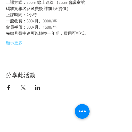
上課方式：zoom 線上連線 （zoom會議室號
碼將於報名及繳費後 課前1天提供）
上課時間：2小時
一般收費：300/月、3000/年
會員半價：300/月、1500/年 
先繳月費中途可以轉換一年期，費用可折抵。
顯示更多
分享此活動
聯盟電話 │
886-2-2736-0427
相關課程及活動問題，請洽
訓練中心