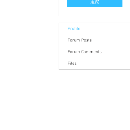
追蹤
Profile
Forum Posts
Forum Comments
Files
關於聯盟
最新消息
聯
聯盟電話 │ 886-2-2736-0427
電子郵
相關課程及活動問題，請洽
訓練中心
聯盟地
3-2F.,
City