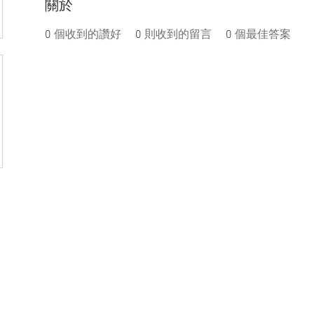
關於
0
個收到的讚好
0
則收到的留言
0
個最佳答案
盟活動
捐款
聯絡我們
體驗
件
│
service@steamfeat.org
立案
址
│ 10663
台北市大安區復興南路二段268號3樓之2
臺灣台
統一編號
 No. 268, Sec. 2, Fuxing S. Rd., Daan Dist., Taipei
銀行
 104, Taiwan (R.O.C.)
銀行
台幣帳