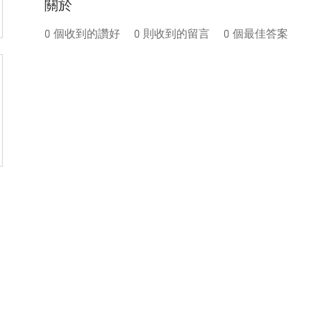
關於
0
個收到的讚好
0
則收到的留言
0
個最佳答案
盟活動
捐款
聯絡我們
體驗
件
│
service@steamfeat.org
立案
址
│ 10663
台北市大安區復興南路二段268號3樓之2
臺灣台
統一編號
 No. 268, Sec. 2, Fuxing S. Rd., Daan Dist., Taipei
銀行
 104, Taiwan (R.O.C.)
銀行
台幣帳