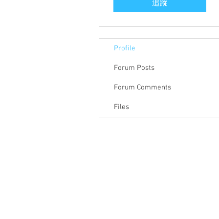
追蹤
Profile
Forum Posts
Forum Comments
Files
關於聯盟
最新消息
聯
聯盟電話 │ 886-2-2736-0427
電子郵
相關課程及活動問題，請洽
訓練中心
聯盟地
3-2F.,
City