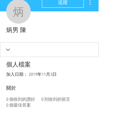
追蹤
炳男 陳
炳男 陳
個人檔案
加入日期： 2019年11月3日
關於
0
個收到的讚好
0
則收到的留言
0
個最佳答案
聯盟電話 │
886-2-2736-0427
相關課程及活動問題，請洽
訓練中心