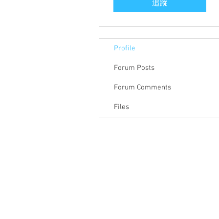
追蹤
Profile
Forum Posts
Forum Comments
Files
關於聯盟
最新消息
聯
聯盟電話 │ 886-2-2736-0427
電子郵
相關課程及活動問題，請洽
訓練中心
聯盟地
3-2F.,
City