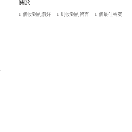
關於
0
個收到的讚好
0
則收到的留言
0
個最佳答案
盟活動
捐款
聯絡我們
體驗
件
│
service@steamfeat.org
立案
址
│ 10663
台北市大安區復興南路二段268號3樓之2
臺灣台
統一編號
 No. 268, Sec. 2, Fuxing S. Rd., Daan Dist., Taipei
銀行
 104, Taiwan (R.O.C.)
銀行
台幣帳